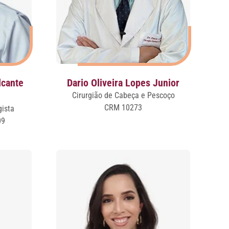
lcante
Dario Oliveira Lopes Junior
Cirurgião de Cabeça e Pescoço
CRM 10273
gista
09