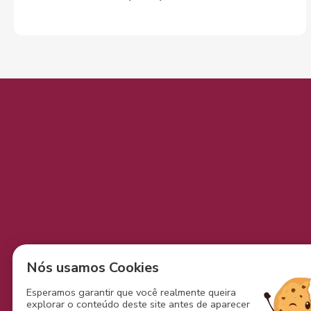
Unidade
Iguatemi
Unidad
Nós usamos Cookies
Esperamos garantir que você realmente queira
Av. Tancredo Neves, 805A -
Av. Luis 
explorar o conteúdo deste site antes de aparecer