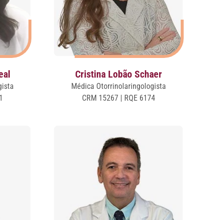
eal
Cristina Lobão Schaer
gista
Médica Otorrinolaringologista
1
CRM 15267 | RQE 6174