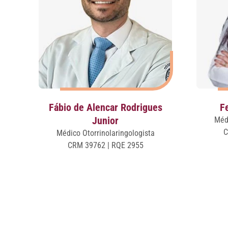
Fábio de Alencar Rodrigues
F
Junior
Médi
C
Médico Otorrinolaringologista
CRM 39762 | RQE 2955