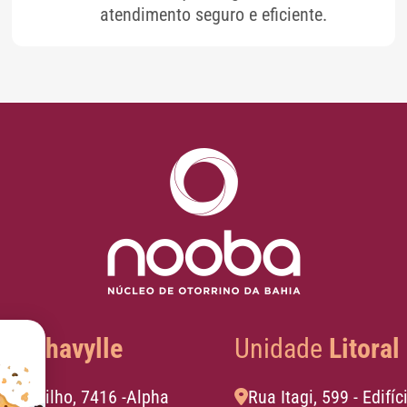
atendimento seguro e eficiente.
e
Alphavylle
Unidade
Litoral
Viana Filho, 7416 -Alpha
Rua Itagi, 599 - Edifíc