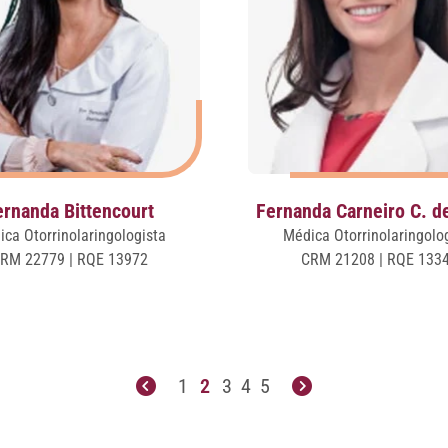
ernanda Bittencourt
Fernanda Carneiro C. de
ca Otorrinolaringologista
Médica Otorrinolaringolo
RM 22779 | RQE 13972
CRM 21208 | RQE 133
1
2
3
4
5