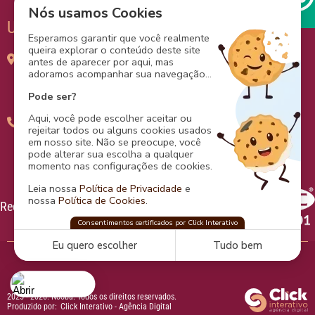
Nós usamos Cookies
Unidade
Aliança
Esperamos garantir que você realmente
queira explorar o conteúdo deste site
Av. Juracy Magalhães Júnior, 2096 - Centro Médico
antes de aparecer por aqui, mas
adoramos acompanhar sua navegação...
Aliança, sala 607 -
Rio Vermelho - Salvador - BA
Pode ser?
Aqui, você pode escolher aceitar ou
Clique para ver o telefone
rejeitar todos ou alguns cookies usados
em nosso site. Não se preocupe, você
pode alterar sua escolha a qualquer
momento nas configurações de cookies.
Leia nossa
Política de Privacidade
e
nossa
Política de Cookies
.
Redes Sociais
Certificação
Nooba
Consentimentos certificados por Click Interativo
confia na
Click Interativo
para proteger sua
privacidade e preferências nesse site.
Eu quero escolher
Tudo bem
2025 - 2026. Nooba.
Todos os direitos reservados.
Produzido por:
Click Interativo
- Agência Digital
Cookies