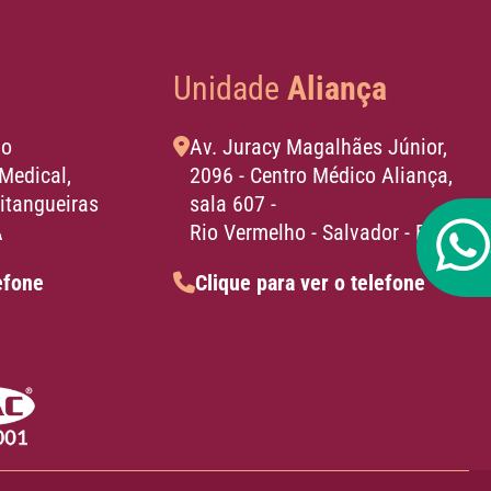
Unidade
Aliança
io
Av. Juracy Magalhães Júnior,
Medical,
2096 - Centro Médico Aliança,
Pitangueiras
sala 607 -
A
Rio Vermelho - Salvador - BA
efone
Clique para ver o telefone