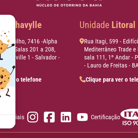
e
Alphavylle
Unidade
Litoral
Viana Filho, 7416 -Alpha
Rua Itagi, 599 - Edifíc
enter, Salas 201 a 208,
Mediterrâneo Trade e 
 Alphaville 1 - Salvador -
sala 111, 1º Andar - 
- Lauro de Freitas - B
ra ver o telefone
Clique para ver o tel
es Sociais
Certificação