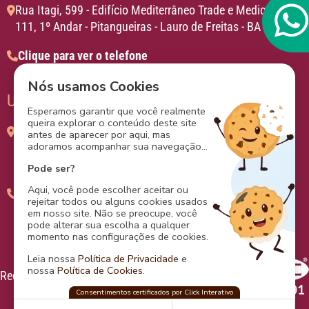
Rua Itagi, 599 - Edifício Mediterrâneo Trade e Medical, sala
111, 1º Andar - Pitangueiras - Lauro de Freitas - BA
Clique para ver o telefone
Nós usamos Cookies
Unidade
Aliança
Esperamos garantir que você realmente
queira explorar o conteúdo deste site
Av. Juracy Magalhães Júnior, 2096 - Centro Médico
antes de aparecer por aqui, mas
adoramos acompanhar sua navegação...
Aliança, sala 607 -
Rio Vermelho - Salvador - BA
Pode ser?
Aqui, você pode escolher aceitar ou
Clique para ver o telefone
rejeitar todos ou alguns cookies usados
em nosso site. Não se preocupe, você
pode alterar sua escolha a qualquer
momento nas configurações de cookies.
Leia nossa
Política de Privacidade
e
nossa
Política de Cookies
.
Redes Sociais
Certificação
Nooba
Consentimentos certificados por Click Interativo
confia na
Click Interativo
para proteger sua
privacidade e preferências nesse site.